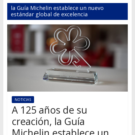
Autos,
la Guía Michelin establece un nuevo
camiones,
estándar global de excelencia
motos,
información
del
mundo
del
transporte
NOTICIAS
A 125 años de su
creación, la Guía
Michelin establece un