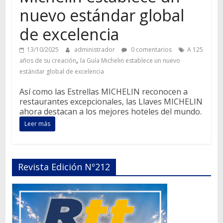
nuevo estándar global
de excelencia
13/10/2025
administrador
0 comentarios
A 125
,
años de su creación
la Guía Michelin establece un nuevo
estándar global de excelencia
Así como las Estrellas MICHELIN reconocen a
restaurantes excepcionales, las Llaves MICHELIN
ahora destacan a los mejores hoteles del mundo.
Leer más
Revista Edición Nº212