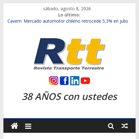
Saltar
sábado, agosto 8, 2026
al
Lo último:
contenido
Chile es el primer mercado internacional en lanzar la nueva
Maxus T70
Cavem: Mercado automotor chileno retrocede 5,3% en julio
Salfa suma vehículos electrificados de Chevrolet en el Biobío
Samex amplía su red con nuevas sucursales en Rancagua y
Copiapó
SINOTRUK Pick-ups presentó la recién estrenada Bolden en
la Expo Compras Públicas 2026
Rtt
Revista
38 AÑOS con ustedes
Transporte
Terrestre