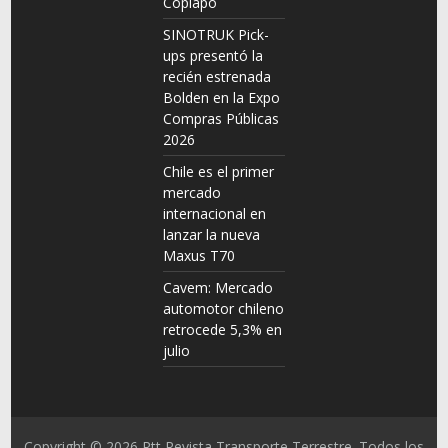
Copiapó
SINOTRUK Pick-
ups presentó la
recién estrenada
Bolden en la Expo
Compras Públicas
2026
Chile es el primer
mercado
internacional en
lanzar la nueva
Maxus T70
Cavem: Mercado
automotor chileno
retrocede 5,3% en
julio
Copyright © 2026
Rtt Revista Transporte Terrestre
. Todos los