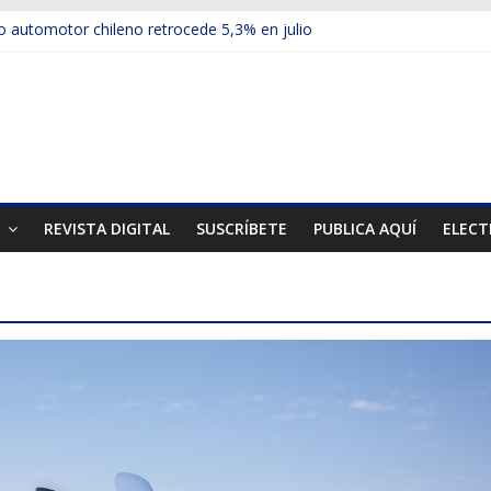
 automotor chileno retrocede 5,3% en julio
ulos electrificados de Chevrolet en el Biobío
u red con nuevas sucursales en Rancagua y Copiapó
ps presentó la recién estrenada Bolden en la Expo Compras Públic
mer mercado internacional en lanzar la nueva Maxus T70
T
REVISTA DIGITAL
SUSCRÍBETE
PUBLICA AQUÍ
ELECT