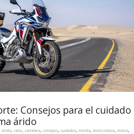
orte: Consejos para el cuidado
ima árido
,
,
,
,
,
,
,
,
árido
calor
carretera
consejos
cuidados
Honda
motocicletas
motos