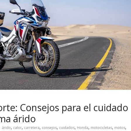
orte: Consejos para el cuidado
ima árido
,
,
,
,
,
,
,
,
árido
calor
carretera
consejos
cuidados
Honda
motocicletas
motos