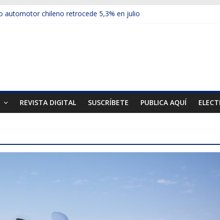
 automotor chileno retrocede 5,3% en julio
ulos electrificados de Chevrolet en el Biobío
u red con nuevas sucursales en Rancagua y Copiapó
ps presentó la recién estrenada Bolden en la Expo Compras Públic
mer mercado internacional en lanzar la nueva Maxus T70
T
REVISTA DIGITAL
SUSCRÍBETE
PUBLICA AQUÍ
ELECT