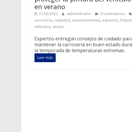
en verano
21/02/2022
administrador
0 comentarios
,
,
,
,
carrocería
cuidados
estacionamiento
expertos
Pintura
,
vehículos
verano
Expertos entregan consejos de cuidado par
mantener la carrocería en buen estado dur
la temporada de temperaturas extremas.
Leer más