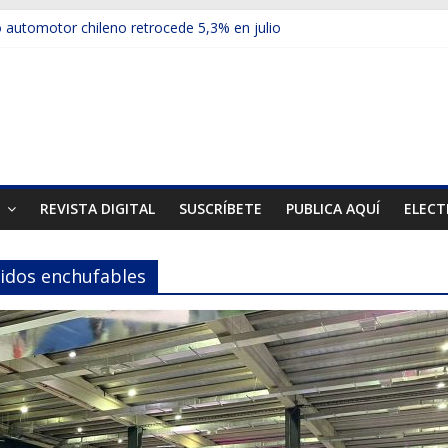
automotor chileno retrocede 5,3% en julio
ulos electrificados de Chevrolet en el Biobío
 red con nuevas sucursales en Rancagua y Copiapó
ps presentó la recién estrenada Bolden en la Expo Compras Pública
er mercado internacional en lanzar la nueva Maxus T70
T
REVISTA DIGITAL
SUSCRÍBETE
PUBLICA AQUÍ
ELECT
bridos enchufables