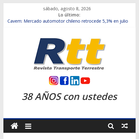
Saltar
sábado, agosto 8, 2026
al
Lo último:
contenido
Chile es el primer mercado internacional en lanzar la nueva
Maxus T70
Cavem: Mercado automotor chileno retrocede 5,3% en julio
Salfa suma vehículos electrificados de Chevrolet en el Biobío
Samex amplía su red con nuevas sucursales en Rancagua y
Copiapó
SINOTRUK Pick-ups presentó la recién estrenada Bolden en
la Expo Compras Públicas 2026
Rtt
Revista
38 AÑOS con ustedes
Transporte
Terrestre