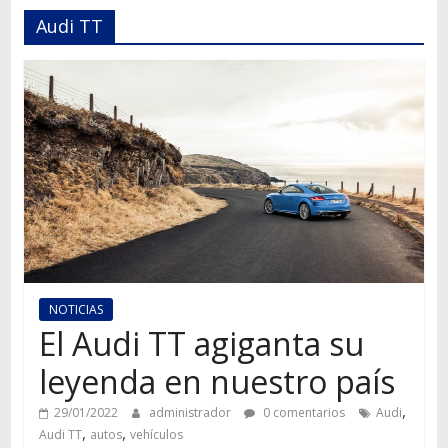
Autos,
Audi TT
camiones,
motos,
información
del
mundo
del
transporte
NOTICIAS
El Audi TT agiganta su
leyenda en nuestro país
,
29/01/2022
administrador
0 comentarios
Audi
,
,
Audi TT
autos
vehículos