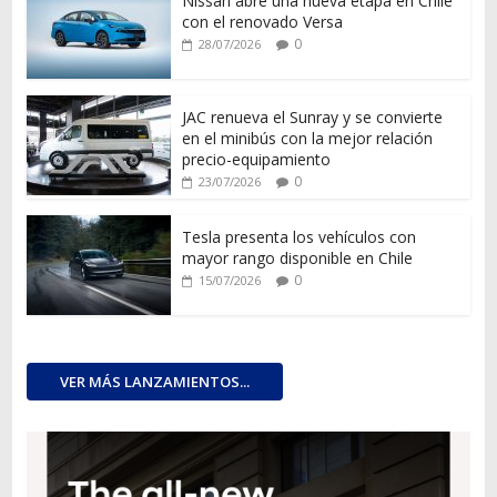
Nissan abre una nueva etapa en Chile
con el renovado Versa
0
28/07/2026
JAC renueva el Sunray y se convierte
en el minibús con la mejor relación
precio-equipamiento
0
23/07/2026
Tesla presenta los vehículos con
mayor rango disponible en Chile
0
15/07/2026
VER MÁS LANZAMIENTOS...