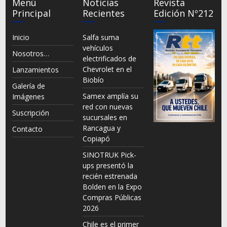
Menú
Noticias
Revista
Principal
Recientes
Edición Nº212
Inicio
Salfa suma
vehículos
Nosotros…
electrificados de
Chevrolet en el
Lanzamientos
Biobío
Galería de
Samex amplía su
Imágenes
red con nuevas
Suscripción
sucursales en
Rancagua y
Contacto
Copiapó
SINOTRUK Pick-
ups presentó la
recién estrenada
Bolden en la Expo
Compras Públicas
2026
Chile es el primer