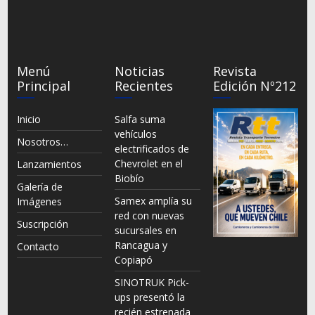
Menú
Noticias
Revista
Principal
Recientes
Edición Nº212
Inicio
Salfa suma
vehículos
Nosotros…
electrificados de
Chevrolet en el
Lanzamientos
Biobío
Galería de
Samex amplía su
Imágenes
red con nuevas
Suscripción
sucursales en
Rancagua y
Contacto
Copiapó
SINOTRUK Pick-
ups presentó la
recién estrenada