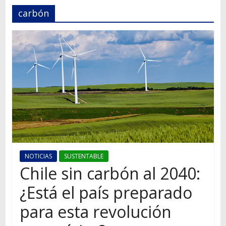
Autos,
carbón
camiones,
motos,
información
del
mundo
del
transporte
NOTICIAS
SUSTENTABLE
Chile sin carbón al 2040:
¿Está el país preparado
para esta revolución