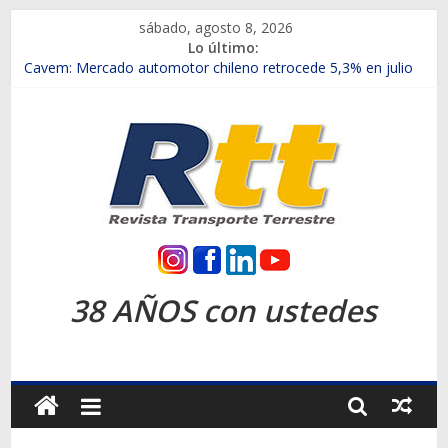
Saltar
sábado, agosto 8, 2026
al
Lo último:
contenido
Chile es el primer mercado internacional en lanzar la nueva
Maxus T70
Cavem: Mercado automotor chileno retrocede 5,3% en julio
Salfa suma vehículos electrificados de Chevrolet en el Biobío
Samex amplía su red con nuevas sucursales en Rancagua y
Copiapó
SINOTRUK Pick-ups presentó la recién estrenada Bolden en
la Expo Compras Públicas 2026
Rtt
Revista
38 AÑOS con ustedes
Transporte
Terrestre