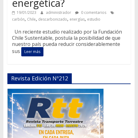
energética?
19/01/2023
administrador
0 comentarios
,
,
,
,
carbón
Chile
descarbonizado
energías
estudio
Un reciente estudio realizado por la Fundación
Chile Sustentable, postula la posibilidad de que
nuestro país pueda reducir considerablemente
sus
Leer más
Revista Edición Nº212