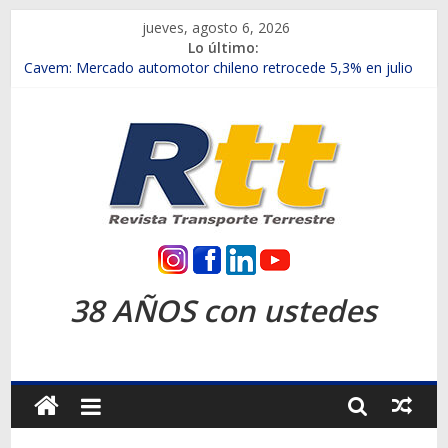
Saltar
jueves, agosto 6, 2026
al
Lo último:
contenido
Chile es el primer mercado internacional en lanzar la nueva
Maxus T70
Cavem: Mercado automotor chileno retrocede 5,3% en julio
Salfa suma vehículos electrificados de Chevrolet en el Biobío
Samex amplía su red con nuevas sucursales en Rancagua y
Copiapó
SINOTRUK Pick-ups presentó la recién estrenada Bolden en
la Expo Compras Públicas 2026
Rtt
Revista
38 AÑOS con ustedes
Transporte
Terrestre