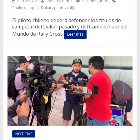
21/12/2022
administrador
0 comentarios
,
,
,
Chaleco Lopez
Dakar
piloto
rally
El piloto chileno deberá defender los títulos de
campeón del Dakar pasado y del Campeonato del
Mundo de Rally Cross
Leer más
NOTICIAS