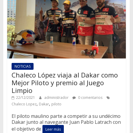
NOTICIAS
Chaleco López viaja al Dakar como
Mejor Piloto y premio al Juego
Limpio
22/12/2021
administrador
0 comentarios
,
,
Chaleco Lopez
Dakar
piloto
El piloto maulino parte a competir a su undécimo
Dakar junto al navegante Juan Pablo Latrach con
el objetivo de
Leer más