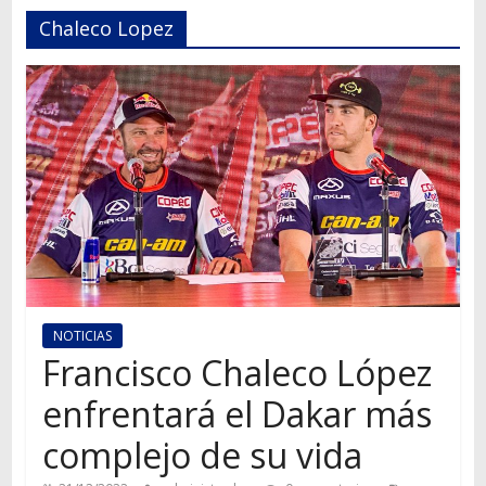
Autos,
Chaleco Lopez
camiones,
motos,
información
del
mundo
del
transporte
NOTICIAS
Francisco Chaleco López
enfrentará el Dakar más
complejo de su vida