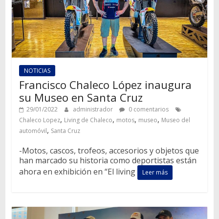
NOTICIAS
Francisco Chaleco López inaugura
su Museo en Santa Cruz
29/01/2022
administrador
0 comentarios
,
,
,
,
Chaleco Lopez
Living de Chaleco
motos
museo
Museo del
,
automóvil
Santa Cruz
-Motos, cascos, trofeos, accesorios y objetos que
han marcado su historia como deportistas están
ahora en exhibición en “El living
Leer más