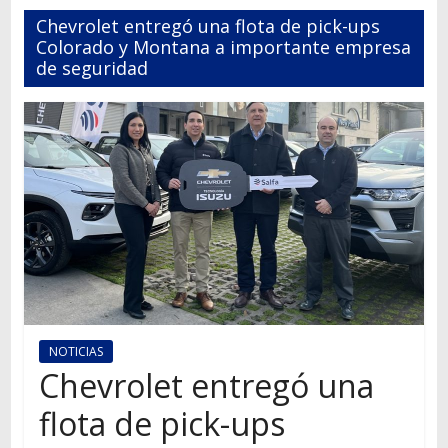
Autos,
Chevrolet entregó una flota de pick-ups
camiones,
Colorado y Montana a importante empresa
motos,
de seguridad
información
del
mundo
del
transporte
NOTICIAS
Chevrolet entregó una
flota de pick-ups