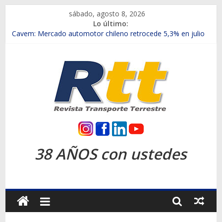
Saltar
sábado, agosto 8, 2026
al
Lo último:
contenido
Chile es el primer mercado internacional en lanzar la nueva
Maxus T70
Cavem: Mercado automotor chileno retrocede 5,3% en julio
Salfa suma vehículos electrificados de Chevrolet en el Biobío
Samex amplía su red con nuevas sucursales en Rancagua y
Copiapó
SINOTRUK Pick-ups presentó la recién estrenada Bolden en
la Expo Compras Públicas 2026
Rtt
Revista
38 AÑOS con ustedes
Transporte
Terrestre