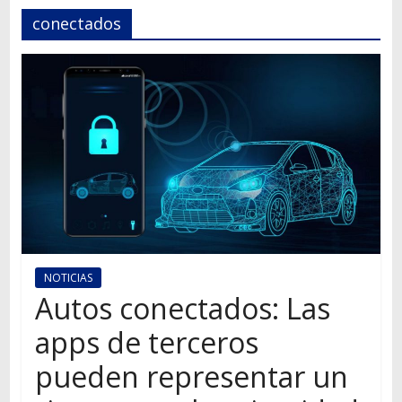
Autos,
conectados
camiones,
motos,
información
del
mundo
del
transporte
NOTICIAS
Autos conectados: Las
apps de terceros
pueden representar un