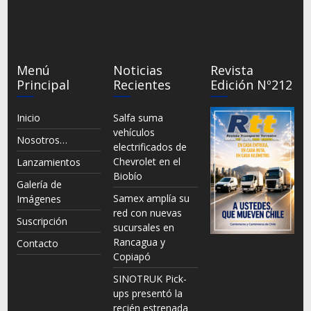
Menú
Noticias
Revista
Principal
Recientes
Edición Nº212
Inicio
Salfa suma
vehículos
Nosotros…
electrificados de
Chevrolet en el
Lanzamientos
Biobío
Galería de
Samex amplía su
Imágenes
red con nuevas
Suscripción
sucursales en
Rancagua y
Contacto
Copiapó
SINOTRUK Pick-
ups presentó la
recién estrenada