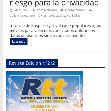
riesgo para la privacidad
04/06/2022
administrador
0 comentarios
,
,
,
aplicaciones
app móviles
conectados
vehículos
Informe de Kaspersky revela que populares apps
móviles para vehiculos conectados utilizan los
datos de usuarios sin su consentimiento.
Leer más
Revista Edición Nº212