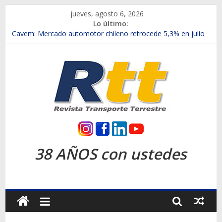
Saltar
jueves, agosto 6, 2026
al
Lo último:
contenido
Chile es el primer mercado internacional en lanzar la nueva
Maxus T70
Cavem: Mercado automotor chileno retrocede 5,3% en julio
Salfa suma vehículos electrificados de Chevrolet en el Biobío
Samex amplía su red con nuevas sucursales en Rancagua y
Copiapó
SINOTRUK Pick-ups presentó la recién estrenada Bolden en
la Expo Compras Públicas 2026
Rtt
Revista
38 AÑOS con ustedes
Transporte
Terrestre