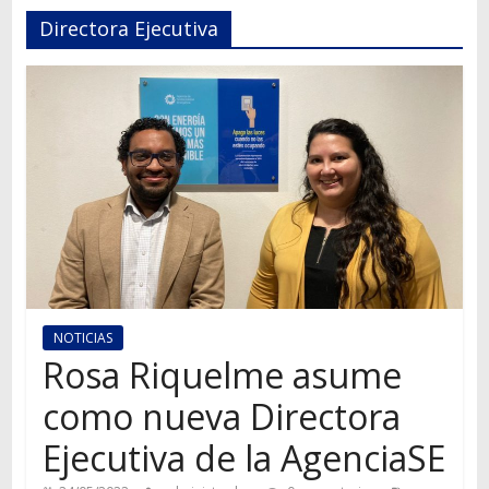
Autos,
Directora Ejecutiva
camiones,
motos,
información
del
mundo
del
transporte
NOTICIAS
Rosa Riquelme asume
como nueva Directora
Ejecutiva de la AgenciaSE