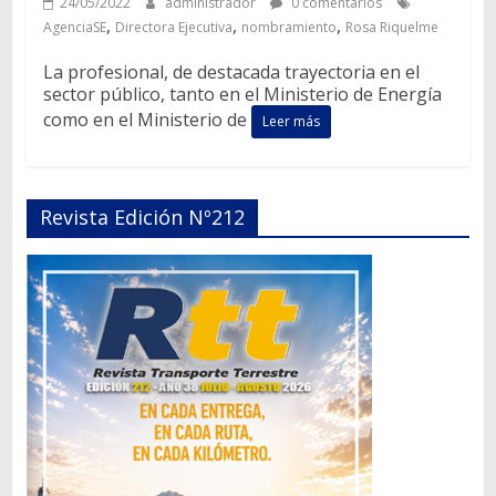
24/05/2022
administrador
0 comentarios
,
,
,
AgenciaSE
Directora Ejecutiva
nombramiento
Rosa Riquelme
La profesional, de destacada trayectoria en el
sector público, tanto en el Ministerio de Energía
como en el Ministerio de
Leer más
Revista Edición Nº212