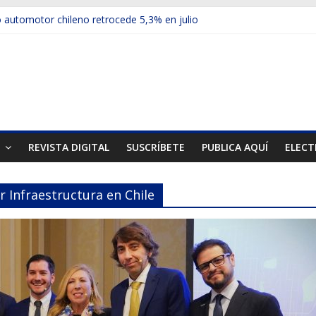
automotor chileno retrocede 5,3% en julio
ulos electrificados de Chevrolet en el Biobío
 red con nuevas sucursales en Rancagua y Copiapó
ps presentó la recién estrenada Bolden en la Expo Compras Pública
er mercado internacional en lanzar la nueva Maxus T70
T
REVISTA DIGITAL
SUSCRÍBETE
PUBLICA AQUÍ
ELECT
 Infraestructura en Chile