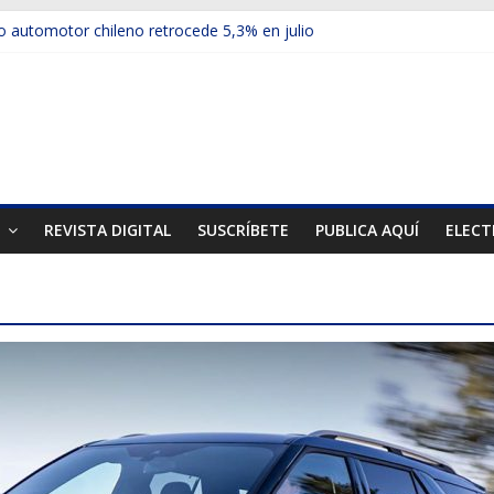
 automotor chileno retrocede 5,3% en julio
ulos electrificados de Chevrolet en el Biobío
u red con nuevas sucursales en Rancagua y Copiapó
ps presentó la recién estrenada Bolden en la Expo Compras Públic
mer mercado internacional en lanzar la nueva Maxus T70
T
REVISTA DIGITAL
SUSCRÍBETE
PUBLICA AQUÍ
ELECT