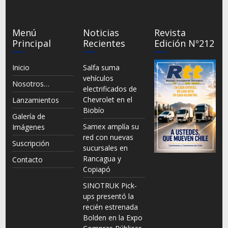
Menú
Noticias
Revista
Principal
Recientes
Edición Nº212
Inicio
Salfa suma
vehículos
Nosotros…
electrificados de
Chevrolet en el
Lanzamientos
Biobío
Galería de
Samex amplía su
Imágenes
red con nuevas
Suscripción
sucursales en
Rancagua y
Contacto
Copiapó
SINOTRUK Pick-
ups presentó la
recién estrenada
Bolden en la Expo