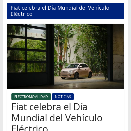
Autos,
Fiat celebra el Día Mundial del Vehículo
camiones,
Eléctrico
motos,
información
del
mundo
del
transporte
ELECTROMOVILIDAD
NOTICIAS
Fiat celebra el Día
Mundial del Vehículo
Eléctrico