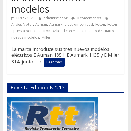
modelos
11/09/2025
administrador
0 comentarios
,
,
,
,
,
Andes Motor
Auman
Aumark
electromovilidad
Foton
Foton
apuesta por la electromovilidad con el lanzamiento de cuatro
,
nuevos modelos
Miller
La marca introduce sus tres nuevos modelos
eléctricos E Auman 1851, E Aumark 1135 y E Miler
314, junto con
Leer más
Revista Edición Nº212