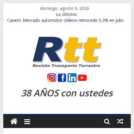
Saltar
domingo, agosto 9, 2026
al
Lo último:
contenido
Chile es el primer mercado internacional en lanzar la nueva
Maxus T70
Cavem: Mercado automotor chileno retrocede 5,3% en julio
Salfa suma vehículos electrificados de Chevrolet en el Biobío
Samex amplía su red con nuevas sucursales en Rancagua y
Copiapó
SINOTRUK Pick-ups presentó la recién estrenada Bolden en
la Expo Compras Públicas 2026
Rtt
Revista
38 AÑOS con ustedes
Transporte
Terrestre