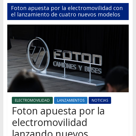
Autos,
Foton apuesta por la electromovilidad con
camiones,
el lanzamiento de cuatro nuevos modelos
motos,
información
del
mundo
del
transporte
ELECTROMOVILIDAD
LANZAMIENTOS
NOTICIAS
Foton apuesta por la
electromovilidad
lanzando nuevos