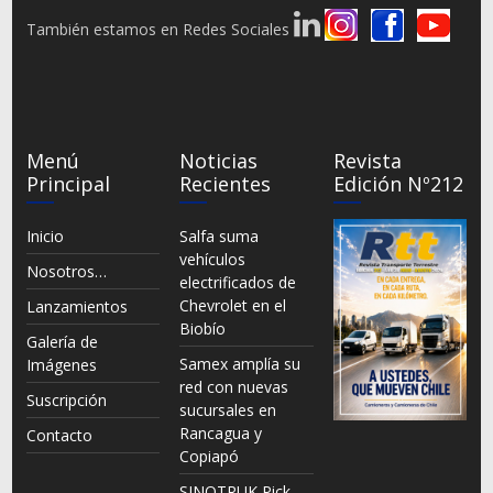
También estamos en Redes Sociales
Menú
Noticias
Revista
Principal
Recientes
Edición Nº212
Inicio
Salfa suma
vehículos
Nosotros…
electrificados de
Chevrolet en el
Lanzamientos
Biobío
Galería de
Samex amplía su
Imágenes
red con nuevas
Suscripción
sucursales en
Rancagua y
Contacto
Copiapó
SINOTRUK Pick-