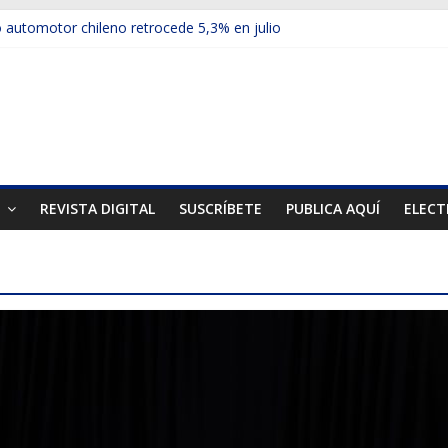
automotor chileno retrocede 5,3% en julio
ulos electrificados de Chevrolet en el Biobío
 red con nuevas sucursales en Rancagua y Copiapó
ps presentó la recién estrenada Bolden en la Expo Compras Pública
er mercado internacional en lanzar la nueva Maxus T70
T
REVISTA DIGITAL
SUSCRÍBETE
PUBLICA AQUÍ
ELECT