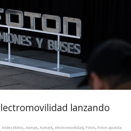
electromovilidad lanzando
,
,
,
,
,
Andes Motor
Auman
Aumark
electromovilidad
Foton
Foton apuesta