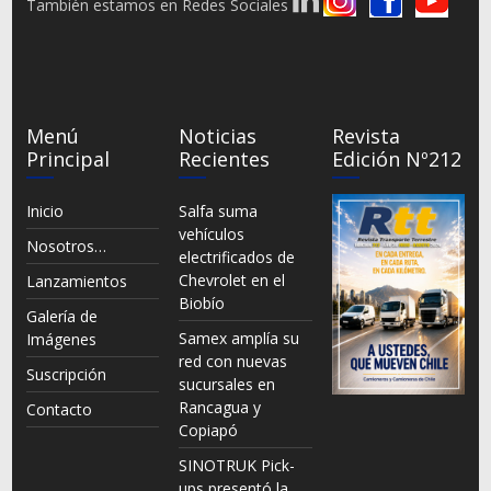
También estamos en Redes Sociales
Menú
Noticias
Revista
Principal
Recientes
Edición Nº212
Inicio
Salfa suma
vehículos
Nosotros…
electrificados de
Chevrolet en el
Lanzamientos
Biobío
Galería de
Samex amplía su
Imágenes
red con nuevas
Suscripción
sucursales en
Rancagua y
Contacto
Copiapó
SINOTRUK Pick-
ups presentó la