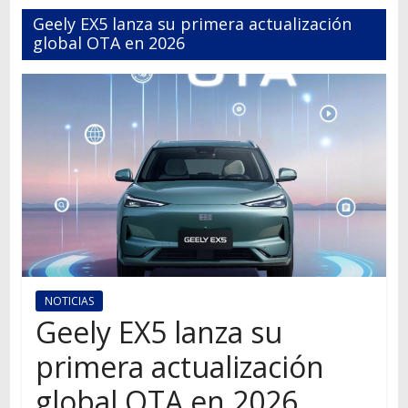
Autos,
Geely EX5 lanza su primera actualización
camiones,
global OTA en 2026
motos,
información
del
mundo
del
transporte
NOTICIAS
Geely EX5 lanza su
primera actualización
global OTA en 2026