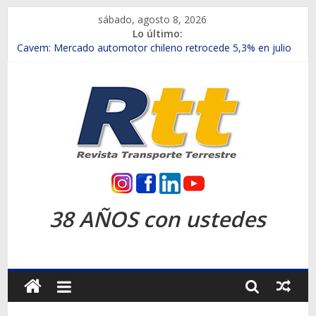
Saltar
sábado, agosto 8, 2026
al
Lo último:
contenido
Chile es el primer mercado internacional en lanzar la nueva
Maxus T70
Cavem: Mercado automotor chileno retrocede 5,3% en julio
Salfa suma vehículos electrificados de Chevrolet en el Biobío
Samex amplía su red con nuevas sucursales en Rancagua y
Copiapó
SINOTRUK Pick-ups presentó la recién estrenada Bolden en
la Expo Compras Públicas 2026
Rtt
Revista
38 AÑOS con ustedes
Transporte
Terrestre