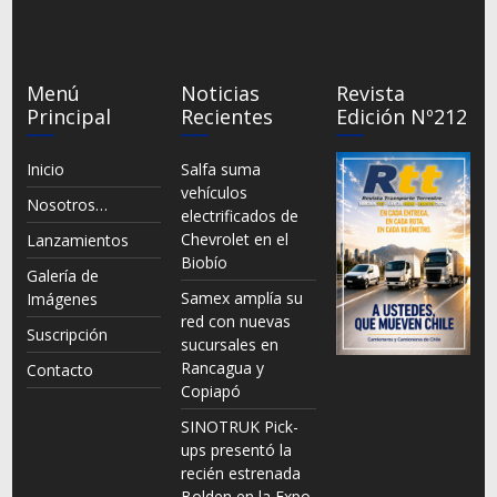
Menú
Noticias
Revista
Principal
Recientes
Edición Nº212
Inicio
Salfa suma
vehículos
Nosotros…
electrificados de
Chevrolet en el
Lanzamientos
Biobío
Galería de
Samex amplía su
Imágenes
red con nuevas
Suscripción
sucursales en
Rancagua y
Contacto
Copiapó
SINOTRUK Pick-
ups presentó la
recién estrenada
Bolden en la Expo