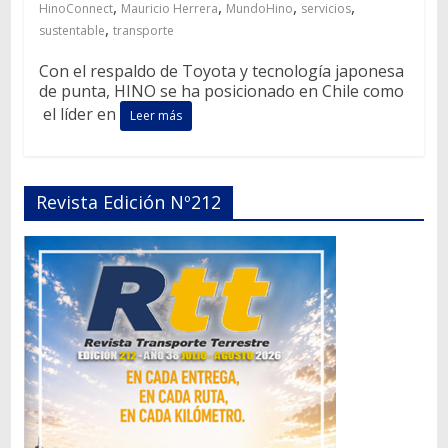
,
,
,
,
HinoConnect
Mauricio Herrera
MundoHino
servicios
,
sustentable
transporte
Con el respaldo de Toyota y tecnología japonesa
de punta, HINO se ha posicionado en Chile como
el líder en
Leer más
Revista Edición Nº212