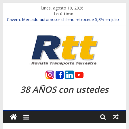
Saltar
lunes, agosto 10, 2026
al
Lo último:
contenido
Chile es el primer mercado internacional en lanzar la nueva
Maxus T70
Cavem: Mercado automotor chileno retrocede 5,3% en julio
Salfa suma vehículos electrificados de Chevrolet en el Biobío
Samex amplía su red con nuevas sucursales en Rancagua y
Copiapó
SINOTRUK Pick-ups presentó la recién estrenada Bolden en
la Expo Compras Públicas 2026
Rtt
Revista
38 AÑOS con ustedes
Transporte
Terrestre