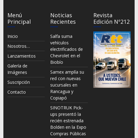
Menú
Noticias
Revista
Principal
Recientes
Edición Nº212
Inicio
Salfa suma
vehículos
Nosotros…
electrificados de
Chevrolet en el
Lanzamientos
Biobío
Galería de
Samex amplía su
Imágenes
red con nuevas
Suscripción
sucursales en
Rancagua y
Contacto
Copiapó
SINOTRUK Pick-
ups presentó la
recién estrenada
Bolden en la Expo
Compras Públicas