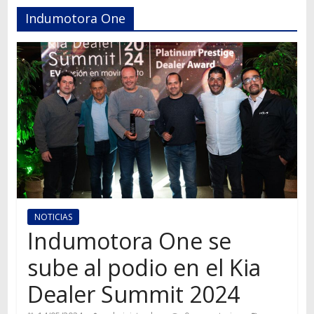
Autos,
Indumotora One
camiones,
motos,
información
del
mundo
del
transporte
NOTICIAS
Indumotora One se
sube al podio en el Kia
Dealer Summit 2024