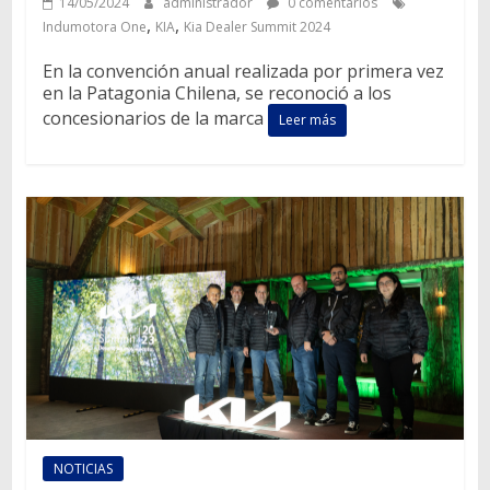
14/05/2024
administrador
0 comentarios
,
,
Indumotora One
KIA
Kia Dealer Summit 2024
En la convención anual realizada por primera vez
en la Patagonia Chilena, se reconoció a los
concesionarios de la marca
Leer más
NOTICIAS