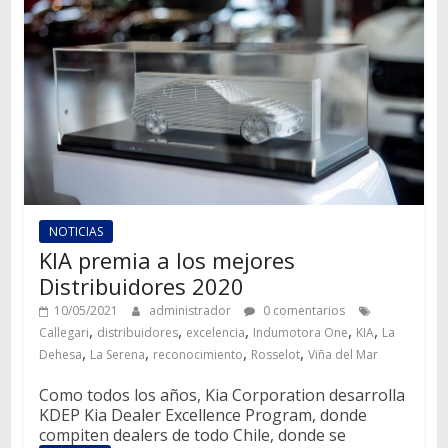
NOTICIAS
KIA premia a los mejores
Distribuidores 2020
10/05/2021
administrador
0 comentarios
,
,
,
,
,
Callegari
distribuidores
excelencia
Indumotora One
KIA
La
,
,
,
,
Dehesa
La Serena
reconocimiento
Rosselot
Viña del Mar
Como todos los años, Kia Corporation desarrolla
KDEP Kia Dealer Excellence Program, donde
compiten dealers de todo Chile, donde se