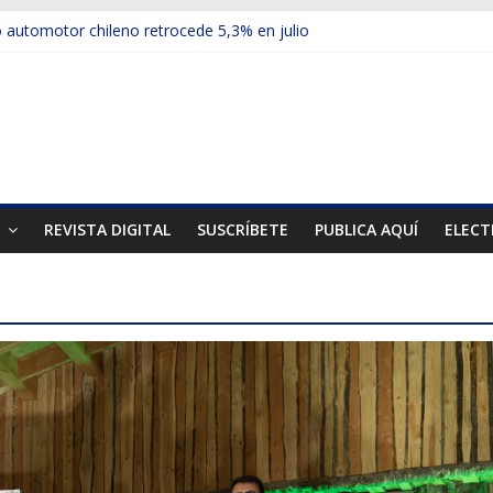
automotor chileno retrocede 5,3% en julio
ulos electrificados de Chevrolet en el Biobío
 red con nuevas sucursales en Rancagua y Copiapó
ps presentó la recién estrenada Bolden en la Expo Compras Pública
er mercado internacional en lanzar la nueva Maxus T70
T
REVISTA DIGITAL
SUSCRÍBETE
PUBLICA AQUÍ
ELECT