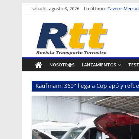
Saltar
sábado, agosto 8, 2026
Lo último:
Cavem: Mercado
al
Salfa suma vehí
Rtt
contenido
Samex amplía s
SINOTRUK Pick-
Revista
Chile es el pri
Transporte
NOSOTR@S
LANZAMIENTOS
TES
Terrestre
Kaufmann 360° llega a Copiapó y refu
Autos,
camiones,
motos,
información
del
mundo
del
transporte