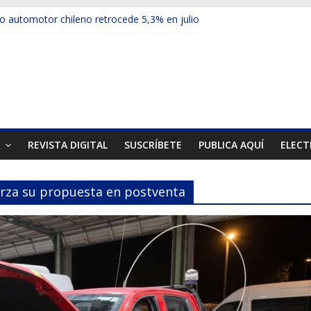
 automotor chileno retrocede 5,3% en julio
culos electrificados de Chevrolet en el Biobío
u red con nuevas sucursales en Rancagua y Copiapó
ups presentó la recién estrenada Bolden en la Expo Compras Públic
mer mercado internacional en lanzar la nueva Maxus T70
T
REVISTA DIGITAL
SUSCRÍBETE
PUBLICA AQUÍ
ELECT
erza su propuesta en postventa