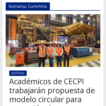
Autos,
Komatsu Cummins
camiones,
motos,
información
del
mundo
del
transporte
NOTICIAS
Académicos de CECPI
trabajarán propuesta de
modelo circular para