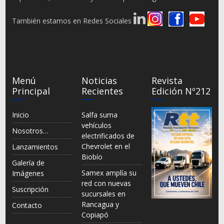
También estamos en Redes Sociales
Menú
Noticias
Revista
Principal
Recientes
Edición Nº212
Inicio
Salfa suma
vehículos
Nosotros…
electrificados de
Chevrolet en el
Lanzamientos
Biobío
Galería de
Samex amplía su
Imágenes
red con nuevas
Suscripción
sucursales en
Rancagua y
Contacto
Copiapó