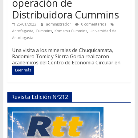
operación de
Distribuidora Cummins
25/01/2023
administrador
0 comentarios
,
,
,
Antofagasta
Cummins
Komatsu Cummins
Universidad de
Antofagasta
Una visita a los minerales de Chuquicamata,
Radomiro Tomic y Sierra Gorda realizaron
académicos del Centro de Economía Circular en
Leer más
Revista Edición Nº212