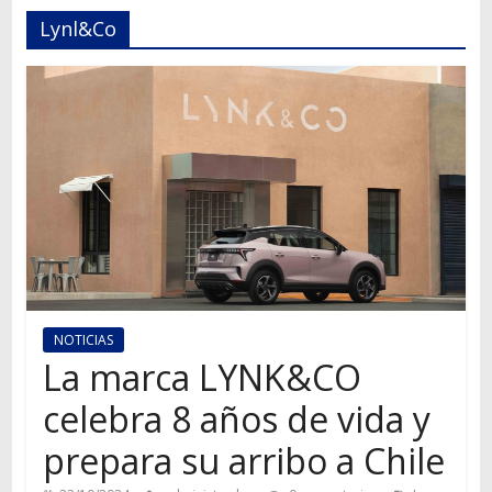
Autos,
Lynl&Co
camiones,
motos,
información
del
mundo
del
transporte
NOTICIAS
La marca LYNK&CO
celebra 8 años de vida y
prepara su arribo a Chile