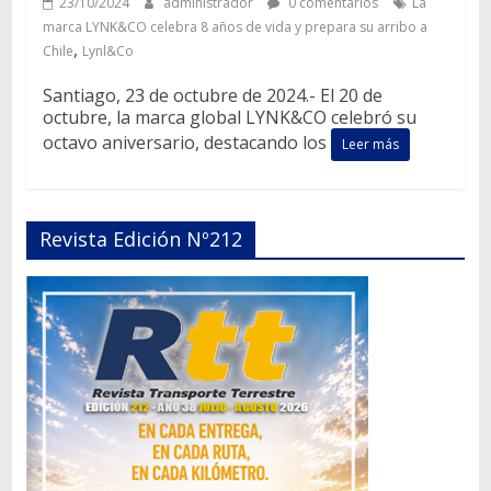
23/10/2024
administrador
0 comentarios
La
marca LYNK&CO celebra 8 años de vida y prepara su arribo a
,
Chile
Lynl&Co
Santiago, 23 de octubre de 2024.- El 20 de
octubre, la marca global LYNK&CO celebró su
octavo aniversario, destacando los
Leer más
Revista Edición Nº212