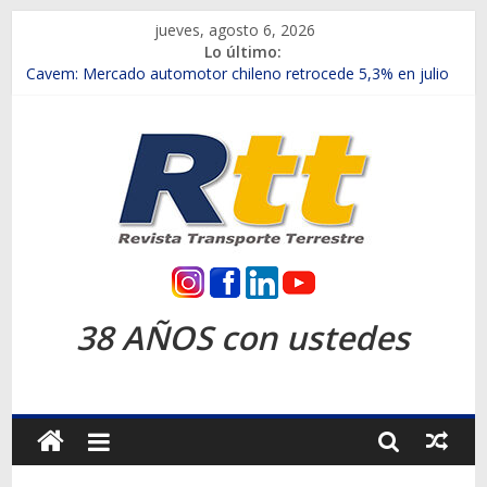
Saltar
jueves, agosto 6, 2026
al
Lo último:
contenido
Chile es el primer mercado internacional en lanzar la nueva
Maxus T70
Cavem: Mercado automotor chileno retrocede 5,3% en julio
Salfa suma vehículos electrificados de Chevrolet en el Biobío
Samex amplía su red con nuevas sucursales en Rancagua y
Copiapó
SINOTRUK Pick-ups presentó la recién estrenada Bolden en
la Expo Compras Públicas 2026
Rtt
Revista
38 AÑOS con ustedes
Transporte
Terrestre