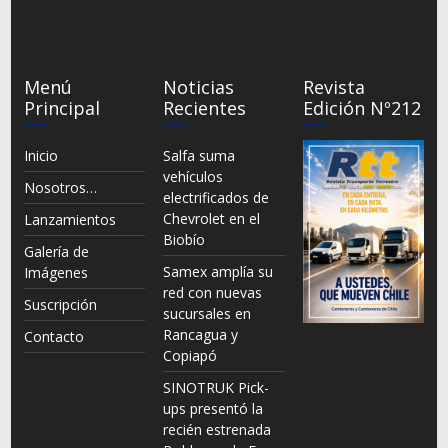
Menú
Noticias
Revista
Principal
Recientes
Edición Nº212
Inicio
Salfa suma
vehículos
Nosotros…
electrificados de
Chevrolet en el
Lanzamientos
Biobío
Galería de
Samex amplía su
Imágenes
red con nuevas
Suscripción
sucursales en
Rancagua y
Contacto
Copiapó
SINOTRUK Pick-
ups presentó la
recién estrenada