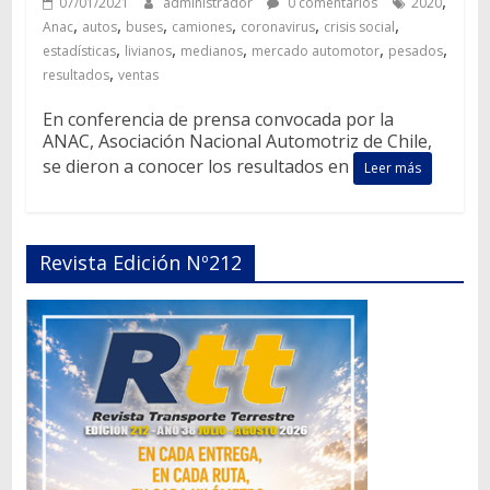
,
07/01/2021
administrador
0 comentarios
2020
,
,
,
,
,
,
Anac
autos
buses
camiones
coronavirus
crisis social
,
,
,
,
,
estadísticas
livianos
medianos
mercado automotor
pesados
,
resultados
ventas
En conferencia de prensa convocada por la
ANAC, Asociación Nacional Automotriz de Chile,
se dieron a conocer los resultados en
Leer más
Revista Edición Nº212