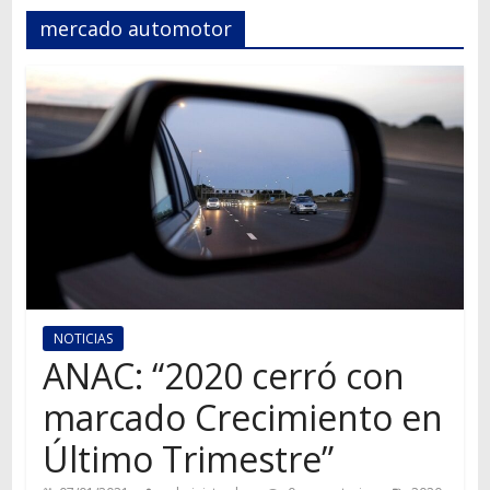
Autos,
mercado automotor
camiones,
motos,
información
del
mundo
del
transporte
NOTICIAS
ANAC: “2020 cerró con
marcado Crecimiento en
Último Trimestre”