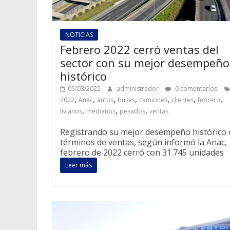
NOTICIAS
Febrero 2022 cerró ventas del
sector con su mejor desempeño
histórico
05/03/2022
administrador
0 comentarios
,
,
,
,
,
,
,
2022
Anac
autos
buses
camiones
clientes
febrero
,
,
,
livianos
medianos
pesados
ventas
Registrando su mejor desempeño histórico 
términos de ventas, según informó la Anac,
febrero de 2022 cerró con 31.745 unidades
Leer más