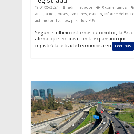
04/05/2024
administrador
0 comentarios
,
,
,
,
,
Anac
autos
buses
camiones
estudio
informe del mer
,
,
,
automotor
livianos
pesados
SUV
Según el último iinforme automotor, la Ana
afirmó que en línea con la expansión que
registró la actividad económica en
Leer más