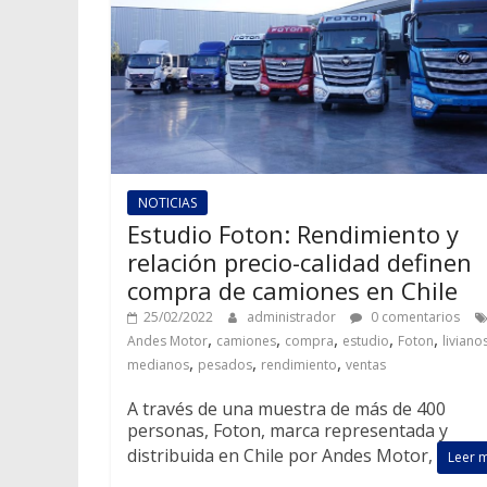
NOTICIAS
Estudio Foton: Rendimiento y
relación precio-calidad definen
compra de camiones en Chile
25/02/2022
administrador
0 comentarios
,
,
,
,
,
Andes Motor
camiones
compra
estudio
Foton
liviano
,
,
,
medianos
pesados
rendimiento
ventas
A través de una muestra de más de 400
personas, Foton, marca representada y
distribuida en Chile por Andes Motor,
Leer 