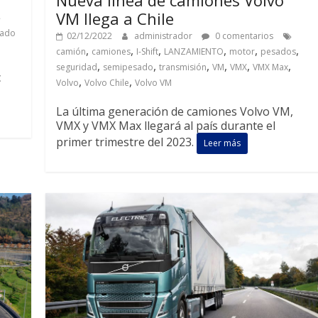
VM llega a Chile
cado
02/12/2022
administrador
0 comentarios
,
,
,
,
,
,
camión
camiones
I-Shift
LANZAMIENTO
motor
pesados
,
,
,
,
,
,
seguridad
semipesado
transmisión
VM
VMX
VMX Max
c
,
,
Volvo
Volvo Chile
Volvo VM
La última generación de camiones Volvo VM,
VMX y VMX Max llegará al país durante el
primer trimestre del 2023.
Leer más