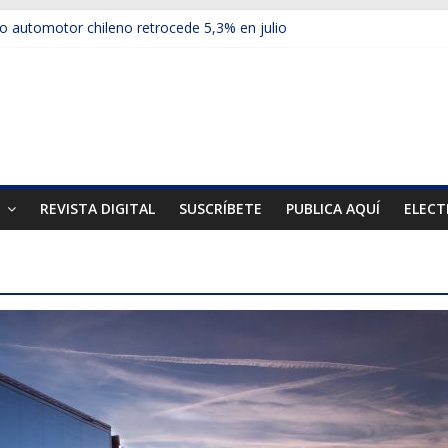
 automotor chileno retrocede 5,3% en julio
culos electrificados de Chevrolet en el Biobío
u red con nuevas sucursales en Rancagua y Copiapó
ups presentó la recién estrenada Bolden en la Expo Compras Públic
mer mercado internacional en lanzar la nueva Maxus T70
T
REVISTA DIGITAL
SUSCRÍBETE
PUBLICA AQUÍ
ELECT