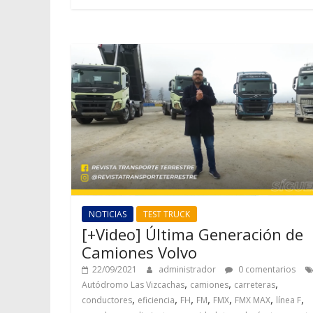
NOTICIAS
TEST TRUCK
[+Video] Última Generación de
Camiones Volvo
22/09/2021
administrador
0 comentarios
,
,
,
Autódromo Las Vizcachas
camiones
carreteras
,
,
,
,
,
,
,
conductores
eficiencia
FH
FM
FMX
FMX MAX
línea F