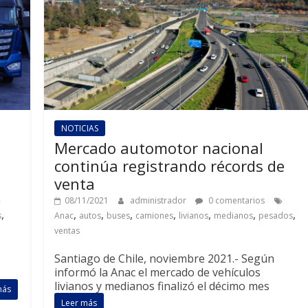
NOTICIAS
Mercado automotor nacional
continúa registrando récords de
venta
08/11/2021
administrador
0 comentarios
,
,
,
,
,
,
,
,
s
Anac
autos
buses
camiones
livianos
medianos
pesados
ventas
Santiago de Chile, noviembre 2021.- Según
informó la Anac el mercado de vehículos
livianos y medianos finalizó el décimo mes
más
Leer más