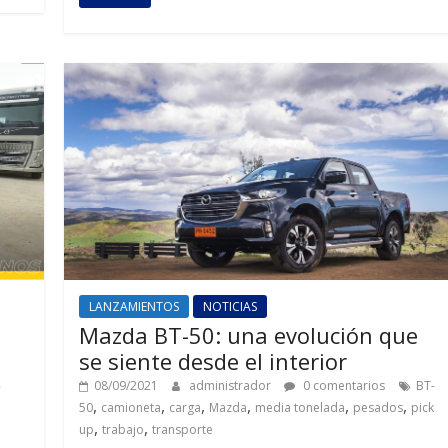
LANZAMIENTOS
NOTICIAS
Mazda BT-50: una evolución que
se siente desde el interior
08/09/2021
administrador
0 comentarios
BT-
,
,
,
,
,
,
50
camioneta
carga
Mazda
media tonelada
pesados
pick
,
,
up
trabajo
transporte