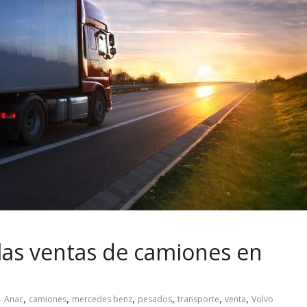
las ventas de camiones en
,
,
,
,
,
,
Anac
camiones
mercedes benz
pesados
transporte
venta
Volvo