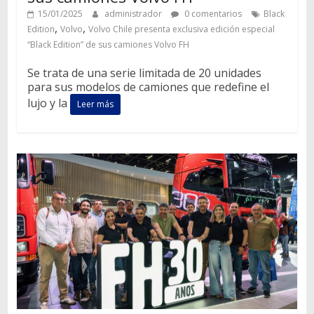
15/01/2025
administrador
0 comentarios
Black
,
,
Edition
Volvo
Volvo Chile presenta exclusiva edición especial
“Black Edition” de sus camiones Volvo FH
Se trata de una serie limitada de 20 unidades
para sus modelos de camiones que redefine el
lujo y la
Leer más