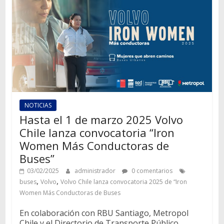
NOTICIAS
Hasta el 1 de marzo 2025 Volvo
Chile lanza convocatoria “Iron
Women Más Conductoras de
Buses”
03/02/2025
administrador
0 comentarios
,
,
buses
Volvo
Volvo Chile lanza convocatoria 2025 de “Iron
Women Más Conductoras de Buses
En colaboración con RBU Santiago, Metropol
Chile y el Directorio de Transporte Público