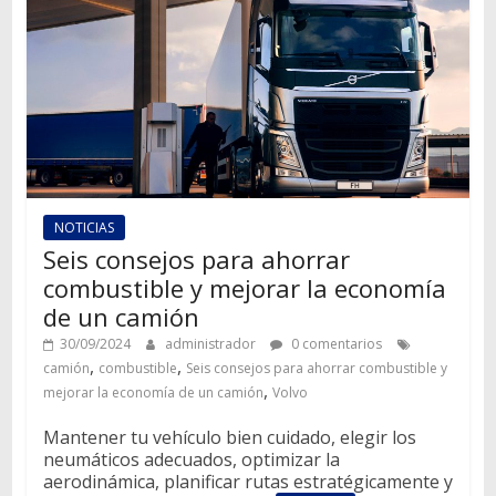
NOTICIAS
Seis consejos para ahorrar
combustible y mejorar la economía
de un camión
30/09/2024
administrador
0 comentarios
,
,
camión
combustible
Seis consejos para ahorrar combustible y
,
mejorar la economía de un camión
Volvo
Mantener tu vehículo bien cuidado, elegir los
neumáticos adecuados, optimizar la
aerodinámica, planificar rutas estratégicamente y