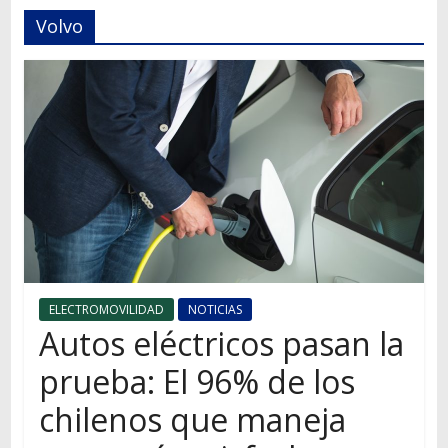
Autos,
Volvo
camiones,
motos,
información
del
mundo
del
transporte
ELECTROMOVILIDAD
NOTICIAS
Autos eléctricos pasan la
prueba: El 96% de los
chilenos que maneja