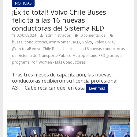
NOTICIAS
¡Éxito total! Volvo Chile Buses
felicita a las 16 nuevas
conductoras del Sistema RED
02/07/2024
administrador
0 comentarios
,
,
,
,
,
,
buses
conductoras
Iron Woman
RED
Volvo
Volvo Chile
¡Éxito total! Volvo Chile Buses felicita a las 16 nuevas conductoras
del Sistema de Transporte Público Metropolitano RED gracias al
programa Iron Women - Más Conductoras
Tras tres meses de capacitación, las nuevas
conductoras recibieron su licencia profesional
A3. Cabe recalcar que, en esta
Leer más