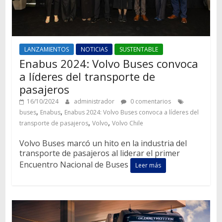
LANZAMIENTOS
NOTICIAS
SUSTENTABLE
Enabus 2024: Volvo Buses convoca
a líderes del transporte de
pasajeros
16/10/2024
administrador
0 comentarios
,
,
buses
Enabus
Enabus 2024: Volvo Buses convoca a líderes del
,
,
transporte de pasajeros
Volvo
Volvo Chile
Volvo Buses marcó un hito en la industria del
transporte de pasajeros al liderar el primer
Encuentro Nacional de Buses
Leer más