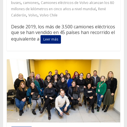
,
,
buses
camiones
Camiones eléctricos de Volvo alcanzan los 80
,
millones de kilómetros en cinco años a nivel mundial
René
,
,
Calderón
Volvo
Volvo Chile
Desde 2019, los más de 3.500 camiones eléctricos
que se han vendido en 45 países han recorrido el
equivalente a
Leer más