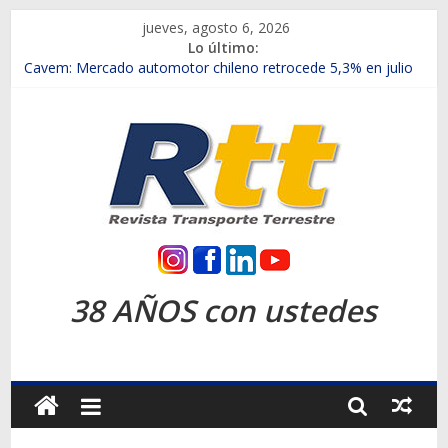
Saltar
jueves, agosto 6, 2026
al
Lo último:
contenido
Chile es el primer mercado internacional en lanzar la nueva
Maxus T70
Cavem: Mercado automotor chileno retrocede 5,3% en julio
Salfa suma vehículos electrificados de Chevrolet en el Biobío
Samex amplía su red con nuevas sucursales en Rancagua y
Copiapó
SINOTRUK Pick-ups presentó la recién estrenada Bolden en
la Expo Compras Públicas 2026
Rtt
Revista
38 AÑOS con ustedes
Transporte
Terrestre