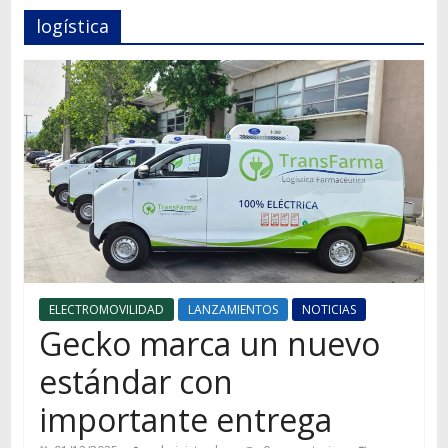
Autos,
logística
camiones,
motos,
información
del
mundo
del
transporte
ELECTROMOVILIDAD
LANZAMIENTOS
NOTICIAS
Gecko marca un nuevo
estándar con
importante entrega