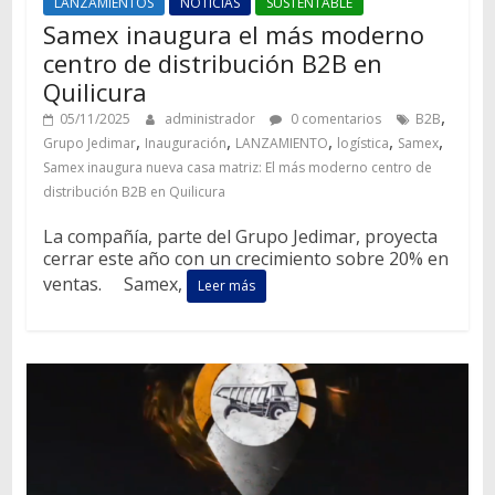
LANZAMIENTOS
NOTICIAS
SUSTENTABLE
Samex inaugura el más moderno
centro de distribución B2B en
Quilicura
,
05/11/2025
administrador
0 comentarios
B2B
,
,
,
,
,
Grupo Jedimar
Inauguración
LANZAMIENTO
logística
Samex
Samex inaugura nueva casa matriz: El más moderno centro de
distribución B2B en Quilicura
La compañía, parte del Grupo Jedimar, proyecta
cerrar este año con un crecimiento sobre 20% en
ventas. Samex,
Leer más