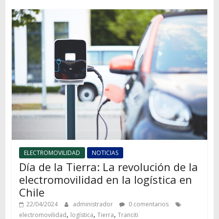
ELECTROMOVILIDAD
NOTICIAS
Día de la Tierra: La revolución de la
electromovilidad en la logística en
Chile
22/04/2024
administrador
0 comentarios
,
,
,
electromovilidad
logística
Tierra
Tranciti