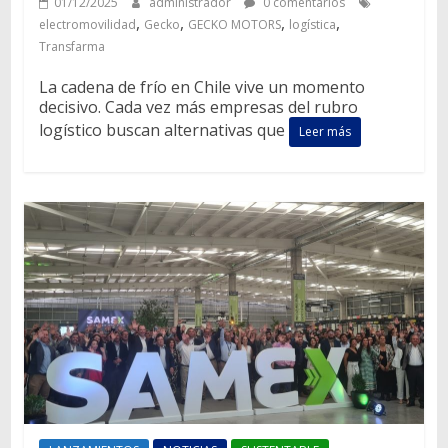
01/12/2025
administrador
0 comentarios
,
,
,
,
electromovilidad
Gecko
GECKO MOTORS
logística
Transfarma
La cadena de frío en Chile vive un momento
decisivo. Cada vez más empresas del rubro
logístico buscan alternativas que
Leer más