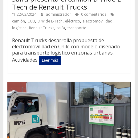
Tech de Renault Trucks
22/03/2024
administrador
0 comentarios
,
,
,
,
,
camión
CCU
D Wide E-Tech
eléctrico
electromovilidad
,
,
,
logística
Renault Trucks
salfa
transporte
Renault Trucks desarrolla propuesta de
electromovilidad en Chile con modelo diseñado
para transporte logístico en zonas urbanas.
Actividades
Leer más