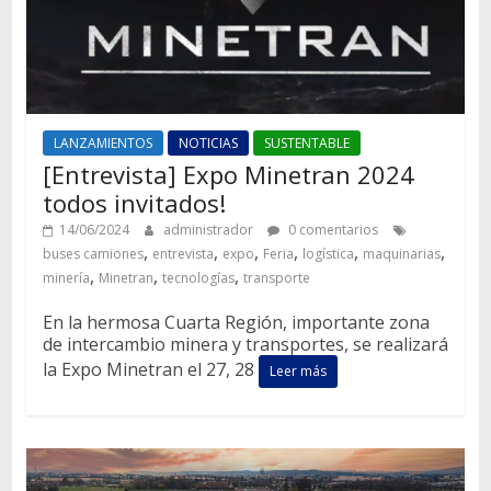
LANZAMIENTOS
NOTICIAS
SUSTENTABLE
[Entrevista] Expo Minetran 2024
todos invitados!
14/06/2024
administrador
0 comentarios
,
,
,
,
,
,
buses camiones
entrevista
expo
Feria
logística
maquinarias
,
,
,
minería
Minetran
tecnologías
transporte
En la hermosa Cuarta Región, importante zona
de intercambio minera y transportes, se realizará
la Expo Minetran el 27, 28
Leer más