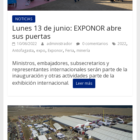
NOTICIAS
Lunes 13 de junio: EXPONOR abre
sus puertas
,
10/06/2022
administrador
0 comentarios
2022
,
,
,
,
Antofagasta
expo
Exponor
Feria
minería
Ministros, embajadores, subsecretarios y
representantes internacionales serán parte de la
inauguración y otras actividades parte de la
exhibición internacional.
Leer más