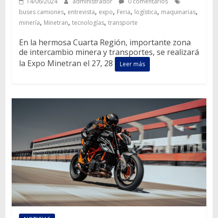
14/06/2024
administrador
0 comentarios
,
,
,
,
,
,
buses camiones
entrevista
expo
Feria
logística
maquinarias
,
,
,
minería
Minetran
tecnologías
transporte
En la hermosa Cuarta Región, importante zona
de intercambio minera y transportes, se realizará
la Expo Minetran el 27, 28
Leer más