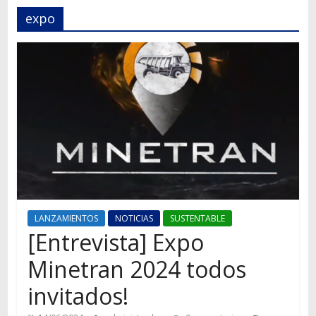
Autos,
expo
camiones,
motos,
información
del
mundo
del
transporte
LANZAMIENTOS
NOTICIAS
SUSTENTABLE
[Entrevista] Expo
Minetran 2024 todos
invitados!