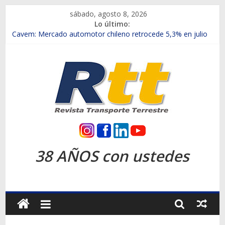
Saltar
sábado, agosto 8, 2026
al
Lo último:
contenido
Chile es el primer mercado internacional en lanzar la nueva
Maxus T70
Cavem: Mercado automotor chileno retrocede 5,3% en julio
Salfa suma vehículos electrificados de Chevrolet en el Biobío
Samex amplía su red con nuevas sucursales en Rancagua y
Copiapó
SINOTRUK Pick-ups presentó la recién estrenada Bolden en
la Expo Compras Públicas 2026
Rtt
Revista
38 AÑOS con ustedes
Transporte
Terrestre