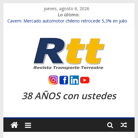
Saltar
jueves, agosto 6, 2026
al
Lo último:
contenido
Chile es el primer mercado internacional en lanzar la nueva
Maxus T70
Cavem: Mercado automotor chileno retrocede 5,3% en julio
Salfa suma vehículos electrificados de Chevrolet en el Biobío
Samex amplía su red con nuevas sucursales en Rancagua y
Copiapó
SINOTRUK Pick-ups presentó la recién estrenada Bolden en
la Expo Compras Públicas 2026
Rtt
Revista
38 AÑOS con ustedes
Transporte
Terrestre