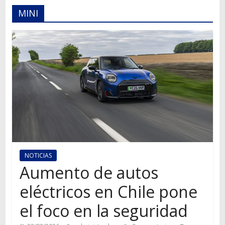
Autos,
MINI
camiones,
motos,
información
del
mundo
del
transporte
NOTICIAS
Aumento de autos
eléctricos en Chile pone
el foco en la seguridad