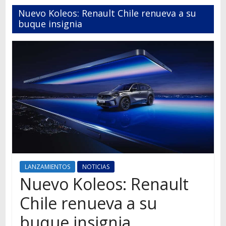
Autos,
Nuevo Koleos: Renault Chile renueva a su
camiones,
buque insignia
motos,
información
del
mundo
del
transporte
LANZAMIENTOS
NOTICIAS
Nuevo Koleos: Renault
Chile renueva a su
buque insignia