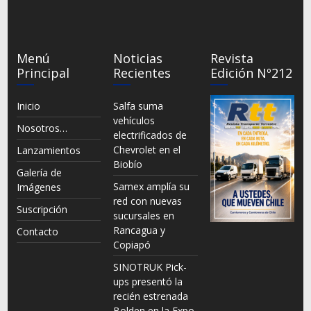
Menú
Noticias
Revista
Principal
Recientes
Edición Nº212
Inicio
Salfa suma
vehículos
Nosotros…
electrificados de
Chevrolet en el
Lanzamientos
Biobío
Galería de
Samex amplía su
Imágenes
red con nuevas
Suscripción
sucursales en
Rancagua y
Contacto
Copiapó
SINOTRUK Pick-
ups presentó la
recién estrenada
Bolden en la Expo