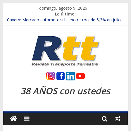
Saltar
domingo, agosto 9, 2026
al
Lo último:
contenido
Chile es el primer mercado internacional en lanzar la nueva
Maxus T70
Cavem: Mercado automotor chileno retrocede 5,3% en julio
Salfa suma vehículos electrificados de Chevrolet en el Biobío
Samex amplía su red con nuevas sucursales en Rancagua y
Copiapó
SINOTRUK Pick-ups presentó la recién estrenada Bolden en
la Expo Compras Públicas 2026
Rtt
Revista
38 AÑOS con ustedes
Transporte
Terrestre