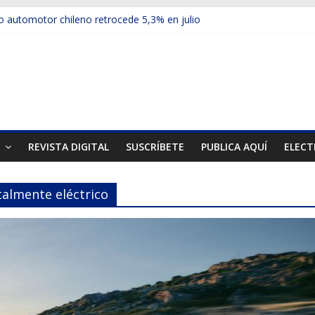
 automotor chileno retrocede 5,3% en julio
ulos electrificados de Chevrolet en el Biobío
u red con nuevas sucursales en Rancagua y Copiapó
ps presentó la recién estrenada Bolden en la Expo Compras Públic
mer mercado internacional en lanzar la nueva Maxus T70
T
REVISTA DIGITAL
SUSCRÍBETE
PUBLICA AQUÍ
ELECT
talmente eléctrico