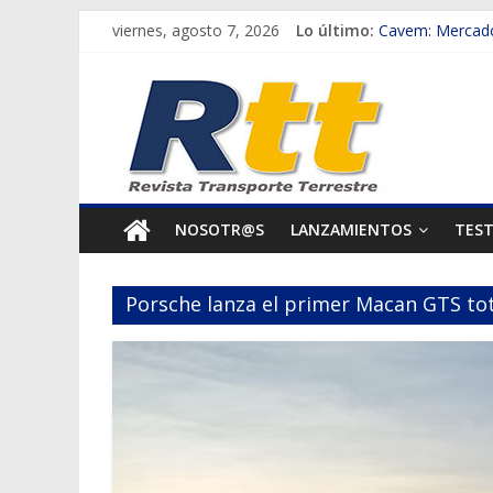
Saltar
viernes, agosto 7, 2026
Lo último:
Cavem: Mercado
al
Salfa suma vehíc
Rtt
contenido
Samex amplía s
SINOTRUK Pick-u
Revista
Chile es el pri
Transporte
NOSOTR@S
LANZAMIENTOS
TES
Terrestre
Porsche lanza el primer Macan GTS to
Autos,
camiones,
motos,
información
del
mundo
del
transporte