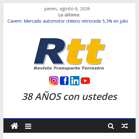
Saltar
jueves, agosto 6, 2026
al
Lo último:
contenido
Chile es el primer mercado internacional en lanzar la nueva
Maxus T70
Cavem: Mercado automotor chileno retrocede 5,3% en julio
Salfa suma vehículos electrificados de Chevrolet en el Biobío
Samex amplía su red con nuevas sucursales en Rancagua y
Copiapó
SINOTRUK Pick-ups presentó la recién estrenada Bolden en
la Expo Compras Públicas 2026
Rtt
Revista
38 AÑOS con ustedes
Transporte
Terrestre