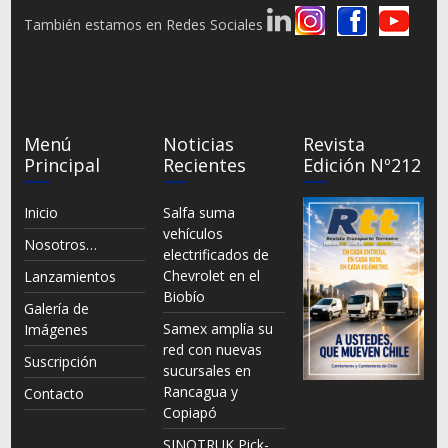
También estamos en Redes Sociales
Menú
Noticias
Revista
Principal
Recientes
Edición Nº212
Inicio
Salfa suma
vehículos
Nosotros…
electrificados de
Chevrolet en el
Lanzamientos
Biobío
Galería de
Samex amplía su
Imágenes
red con nuevas
Suscripción
sucursales en
Rancagua y
Contacto
Copiapó
SINOTRUK Pick-