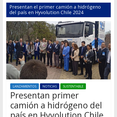
Autos,
Presentan el primer camión a hidrógeno
camiones,
del país en Hyvolution Chile 2024
motos,
información
del
mundo
del
transporte
LANZAMIENTOS
NOTICIAS
SUSTENTABLE
Presentan primer
camión a hidrógeno del
país en Hyvolution Chile