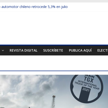
automotor chileno retrocede 5,3% en julio
ulos electrificados de Chevrolet en el Biobío
 red con nuevas sucursales en Rancagua y Copiapó
ps presentó la recién estrenada Bolden en la Expo Compras Pública
er mercado internacional en lanzar la nueva Maxus T70
T
REVISTA DIGITAL
SUSCRÍBETE
PUBLICA AQUÍ
ELECT