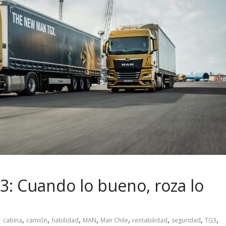
: Cuando lo bueno, roza lo
,
,
,
,
,
,
,
,
cabina
camión
fiabilidad
MAN
Man Chile
rentabilidad
seguridad
TG3