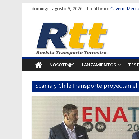
Saltar
domingo, agosto 9, 2026
Lo último:
Cavem: Mercad
al
Salfa suma veh
Rtt
contenido
Samex amplía 
SINOTRUK Pick
Revista
Chile es el p
Transporte
NOSOTR@S
LANZAMIENTOS
TES
Terrestre
Scania y ChileTransporte proyectan el
Autos,
camiones,
motos,
información
del
mundo
del
transporte