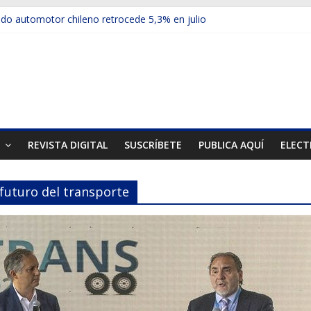
o automotor chileno retrocede 5,3% en julio
ículos electrificados de Chevrolet en el Biobío
su red con nuevas sucursales en Rancagua y Copiapó
-ups presentó la recién estrenada Bolden en la Expo Compras Públi
rimer mercado internacional en lanzar la nueva Maxus T70
T
REVISTA DIGITAL
SUSCRÍBETE
PUBLICA AQUÍ
ELECT
 futuro del transporte