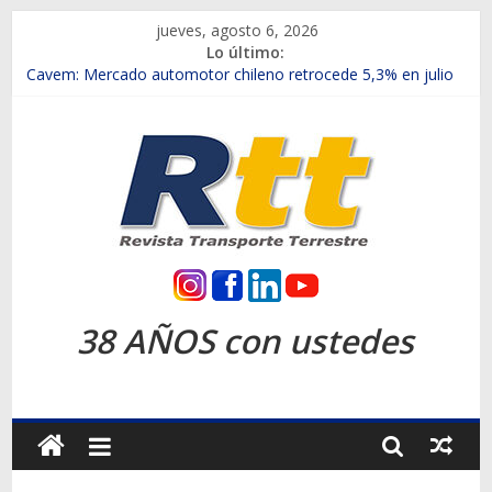
Saltar
jueves, agosto 6, 2026
al
Lo último:
contenido
Chile es el primer mercado internacional en lanzar la nueva
Maxus T70
Cavem: Mercado automotor chileno retrocede 5,3% en julio
Salfa suma vehículos electrificados de Chevrolet en el Biobío
Samex amplía su red con nuevas sucursales en Rancagua y
Copiapó
SINOTRUK Pick-ups presentó la recién estrenada Bolden en
la Expo Compras Públicas 2026
Rtt
Revista
38 AÑOS con ustedes
Transporte
Terrestre