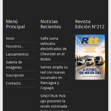
Menú
Noticias
Revista
Principal
Recientes
Edición Nº212
Inicio
Salfa suma
vehículos
Nosotros…
electrificados de
Chevrolet en el
Lanzamientos
Biobío
Galería de
Samex amplía su
Imágenes
red con nuevas
Suscripción
sucursales en
Rancagua y
Contacto
Copiapó
SINOTRUK Pick-
ups presentó la
recién estrenada