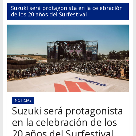
Autos,
Suzuki será protagonista en la celebración
camiones,
de los 20 años del Surfestival
motos,
información
del
mundo
del
transporte
NOTICIAS
Suzuki será protagonista
en la celebración de los
20 años del Surfestival