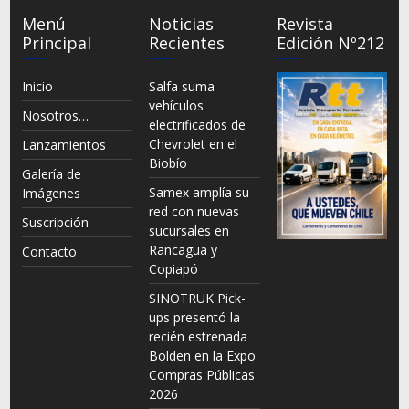
Menú
Noticias
Revista
Principal
Recientes
Edición Nº212
Inicio
Salfa suma
vehículos
Nosotros…
electrificados de
Chevrolet en el
Lanzamientos
Biobío
Galería de
Samex amplía su
Imágenes
red con nuevas
Suscripción
sucursales en
Rancagua y
Contacto
Copiapó
SINOTRUK Pick-
ups presentó la
recién estrenada
Bolden en la Expo
Compras Públicas
2026