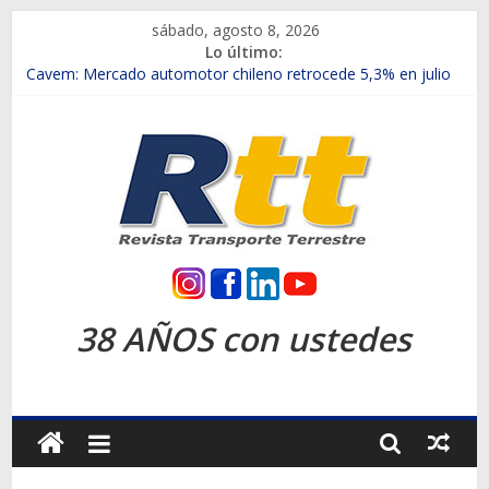
Saltar
sábado, agosto 8, 2026
al
Lo último:
contenido
Chile es el primer mercado internacional en lanzar la nueva
Maxus T70
Cavem: Mercado automotor chileno retrocede 5,3% en julio
Salfa suma vehículos electrificados de Chevrolet en el Biobío
Samex amplía su red con nuevas sucursales en Rancagua y
Copiapó
SINOTRUK Pick-ups presentó la recién estrenada Bolden en
la Expo Compras Públicas 2026
Rtt
Revista
38 AÑOS con ustedes
Transporte
Terrestre