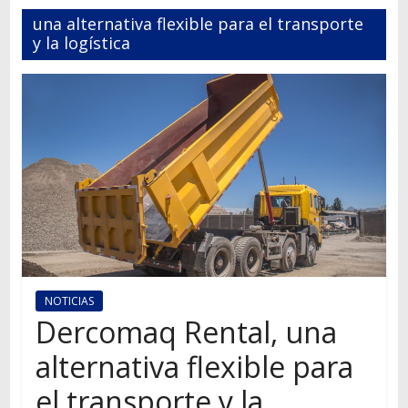
Autos,
una alternativa flexible para el transporte
camiones,
y la logística
motos,
información
del
mundo
del
transporte
NOTICIAS
Dercomaq Rental, una
alternativa flexible para
el transporte y la