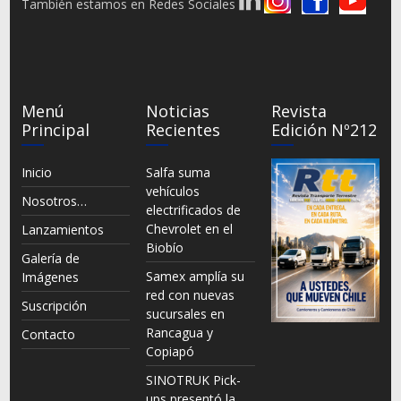
También estamos en Redes Sociales
Menú
Noticias
Revista
Principal
Recientes
Edición Nº212
Inicio
Salfa suma
vehículos
Nosotros…
electrificados de
Chevrolet en el
Lanzamientos
Biobío
Galería de
Samex amplía su
Imágenes
red con nuevas
Suscripción
sucursales en
Rancagua y
Contacto
Copiapó
SINOTRUK Pick-
ups presentó la