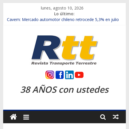
Saltar
lunes, agosto 10, 2026
al
Lo último:
contenido
Chile es el primer mercado internacional en lanzar la nueva
Maxus T70
Cavem: Mercado automotor chileno retrocede 5,3% en julio
Salfa suma vehículos electrificados de Chevrolet en el Biobío
Samex amplía su red con nuevas sucursales en Rancagua y
Copiapó
SINOTRUK Pick-ups presentó la recién estrenada Bolden en
la Expo Compras Públicas 2026
Rtt
Revista
38 AÑOS con ustedes
Transporte
Terrestre