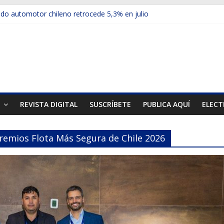
o automotor chileno retrocede 5,3% en julio
ículos electrificados de Chevrolet en el Biobío
su red con nuevas sucursales en Rancagua y Copiapó
-ups presentó la recién estrenada Bolden en la Expo Compras Públi
rimer mercado internacional en lanzar la nueva Maxus T70
T
REVISTA DIGITAL
SUSCRÍBETE
PUBLICA AQUÍ
ELECT
Premios Flota Más Segura de Chile 2026