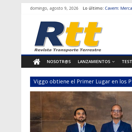
Saltar
domingo, agosto 9, 2026
Lo último:
Cavem: Mercad
al
Salfa suma veh
Rtt
contenido
Samex amplía 
SINOTRUK Pick
Revista
Chile es el p
Transporte
NOSOTR@S
LANZAMIENTOS
TES
Terrestre
Viggo obtiene el Primer Lugar en los 
Autos,
camiones,
motos,
información
del
mundo
del
transporte