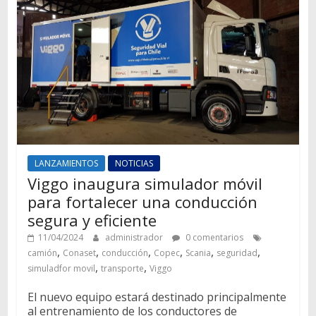
LANZAMIENTOS
NOTICIAS
Viggo inaugura simulador móvil
para fortalecer una conducción
segura y eficiente
11/04/2024
administrador
0 comentarios
,
,
,
,
,
,
camión
Conaset
conducción
Copec
Scania
seguridad
,
,
simuladfor movil
transporte
Viggo
El nuevo equipo estará destinado principalmente
al entrenamiento de los conductores de