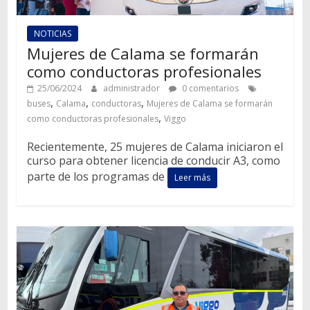
NOTICIAS
Mujeres de Calama se formarán
como conductoras profesionales
25/06/2024
administrador
0 comentarios
,
,
,
buses
Calama
conductoras
Mujeres de Calama se formarán
,
como conductoras profesionales
Viggo
Recientemente, 25 mujeres de Calama iniciaron el
curso para obtener licencia de conducir A3, como
parte de los programas de
Leer más