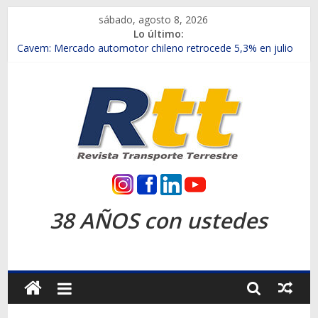
Saltar
sábado, agosto 8, 2026
al
Lo último:
contenido
Chile es el primer mercado internacional en lanzar la nueva
Maxus T70
Cavem: Mercado automotor chileno retrocede 5,3% en julio
Salfa suma vehículos electrificados de Chevrolet en el Biobío
Samex amplía su red con nuevas sucursales en Rancagua y
Copiapó
SINOTRUK Pick-ups presentó la recién estrenada Bolden en
la Expo Compras Públicas 2026
Rtt
Revista
38 AÑOS con ustedes
Transporte
Terrestre