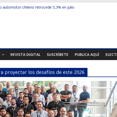
 automotor chileno retrocede 5,3% en julio
ulos electrificados de Chevrolet en el Biobío
u red con nuevas sucursales en Rancagua y Copiapó
ps presentó la recién estrenada Bolden en la Expo Compras Públic
mer mercado internacional en lanzar la nueva Maxus T70
T
REVISTA DIGITAL
SUSCRÍBETE
PUBLICA AQUÍ
ELECT
ra proyectar los desafíos de este 2026