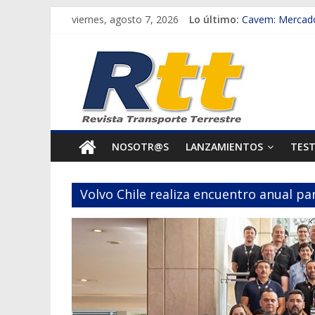
Saltar
viernes, agosto 7, 2026
Lo último:
Cavem: Mercado
al
Salfa suma vehíc
Rtt
contenido
Samex amplía s
SINOTRUK Pick-u
Revista
Chile es el pri
Transporte
NOSOTR@S
LANZAMIENTOS
TES
Terrestre
Volvo Chile realiza encuentro anual pa
Autos,
camiones,
motos,
información
del
mundo
del
transporte