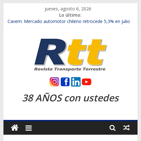
Saltar
jueves, agosto 6, 2026
al
Lo último:
contenido
Chile es el primer mercado internacional en lanzar la nueva
Maxus T70
Cavem: Mercado automotor chileno retrocede 5,3% en julio
Salfa suma vehículos electrificados de Chevrolet en el Biobío
Samex amplía su red con nuevas sucursales en Rancagua y
Copiapó
SINOTRUK Pick-ups presentó la recién estrenada Bolden en
la Expo Compras Públicas 2026
Rtt
Revista
38 AÑOS con ustedes
Transporte
Terrestre