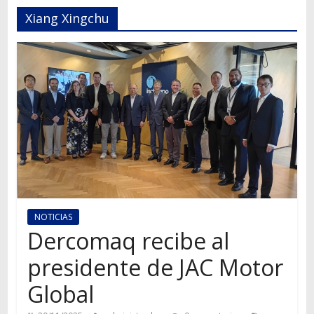
Autos,
Xiang Xingchu
camiones,
motos,
información
del
mundo
del
transporte
NOTICIAS
Dercomaq recibe al
presidente de JAC Motor
Global