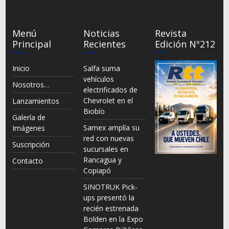
Menú
Noticias
Revista
Principal
Recientes
Edición Nº212
Inicio
Salfa suma
vehículos
Nosotros…
electrificados de
Chevrolet en el
Lanzamientos
Biobío
Galería de
Samex amplía su
Imágenes
red con nuevas
Suscripción
sucursales en
Rancagua y
Contacto
Copiapó
SINOTRUK Pick-
ups presentó la
recién estrenada
Bolden en la Expo