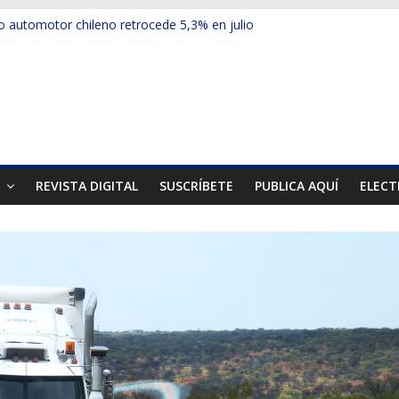
 automotor chileno retrocede 5,3% en julio
ulos electrificados de Chevrolet en el Biobío
u red con nuevas sucursales en Rancagua y Copiapó
ps presentó la recién estrenada Bolden en la Expo Compras Públic
mer mercado internacional en lanzar la nueva Maxus T70
T
REVISTA DIGITAL
SUSCRÍBETE
PUBLICA AQUÍ
ELECT