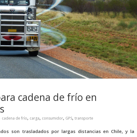
para cadena de frío en
s
,
,
,
,
cadena de frío
carga
consumidor
GPS
transporte
dos son trasladados por largas distancias en Chile, y la