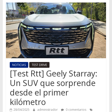
Autos,
camiones,
motos,
información
del
mundo
del
transporte
NOTICIAS
TEST DRIVE
[Test Rtt] Geely Starray:
Un SUV que sorprende
desde el primer
kilómetro
28/04/2025
administrador
0 comentarios