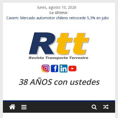
Saltar
lunes, agosto 10, 2026
al
Lo último:
contenido
Chile es el primer mercado internacional en lanzar la nueva
Maxus T70
Cavem: Mercado automotor chileno retrocede 5,3% en julio
Salfa suma vehículos electrificados de Chevrolet en el Biobío
Samex amplía su red con nuevas sucursales en Rancagua y
Copiapó
SINOTRUK Pick-ups presentó la recién estrenada Bolden en
la Expo Compras Públicas 2026
Rtt
Revista
38 AÑOS con ustedes
Transporte
Terrestre