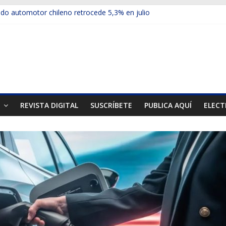
o automotor chileno retrocede 5,3% en julio
ículos electrificados de Chevrolet en el Biobío
su red con nuevas sucursales en Rancagua y Copiapó
-ups presentó la recién estrenada Bolden en la Expo Compras Públi
rimer mercado internacional en lanzar la nueva Maxus T70
T
REVISTA DIGITAL
SUSCRÍBETE
PUBLICA AQUÍ
ELECT