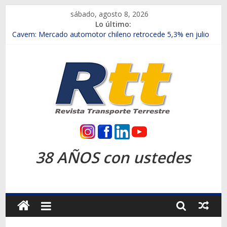
Saltar
sábado, agosto 8, 2026
al
Lo último:
contenido
Chile es el primer mercado internacional en lanzar la nueva
Maxus T70
Cavem: Mercado automotor chileno retrocede 5,3% en julio
Salfa suma vehículos electrificados de Chevrolet en el Biobío
Samex amplía su red con nuevas sucursales en Rancagua y
Copiapó
SINOTRUK Pick-ups presentó la recién estrenada Bolden en
la Expo Compras Públicas 2026
Rtt
Revista
38 AÑOS con ustedes
Transporte
Terrestre