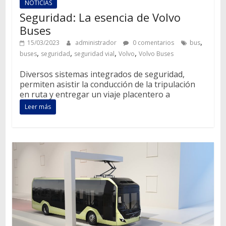
NOTICIAS
Seguridad: La esencia de Volvo
Buses
,
15/03/2023
administrador
0 comentarios
bus
,
,
,
,
buses
seguridad
seguridad vial
Volvo
Volvo Buses
Diversos sistemas integrados de seguridad,
permiten asistir la conducción de la tripulación
en ruta y entregar un viaje placentero a
Leer más