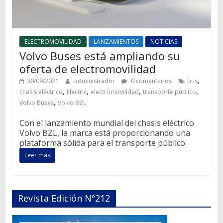
ELECTROMOVILIDAD
LANZAMIENTOS
NOTICIAS
Volvo Buses está ampliando su
oferta de electromovilidad
,
30/09/2021
administrador
0 comentarios
bus
,
,
,
,
chasis eléctrico
Electric
electromovilidad
transporte público
,
Volvo Buses
Volvo BZL
Con el lanzamiento mundial del chasis eléctrico
Volvo BZL, la marca está proporcionando una
plataforma sólida para el transporte público
Leer más
Revista Edición Nº212