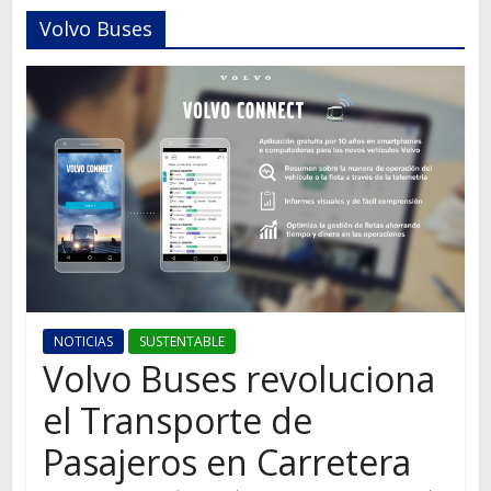
Autos,
Volvo Buses
camiones,
motos,
información
del
mundo
del
transporte
NOTICIAS
SUSTENTABLE
Volvo Buses revoluciona
el Transporte de
Pasajeros en Carretera