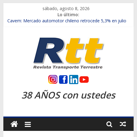
Saltar
sábado, agosto 8, 2026
al
Lo último:
contenido
Chile es el primer mercado internacional en lanzar la nueva
Maxus T70
Cavem: Mercado automotor chileno retrocede 5,3% en julio
Salfa suma vehículos electrificados de Chevrolet en el Biobío
Samex amplía su red con nuevas sucursales en Rancagua y
Copiapó
SINOTRUK Pick-ups presentó la recién estrenada Bolden en
la Expo Compras Públicas 2026
Rtt
Revista
38 AÑOS con ustedes
Transporte
Terrestre