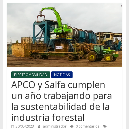
Autos,
camiones,
motos,
información
del
mundo
del
transporte
ELECTROMOVILIDAD
NOTICIAS
APCO y Salfa cumplen
un año trabajando para
la sustentabilidad de la
industria forestal
30/05/2023
administrador
0 comentarios