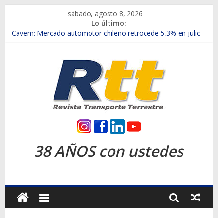
Saltar
sábado, agosto 8, 2026
al
Lo último:
contenido
Chile es el primer mercado internacional en lanzar la nueva
Maxus T70
Cavem: Mercado automotor chileno retrocede 5,3% en julio
Salfa suma vehículos electrificados de Chevrolet en el Biobío
Samex amplía su red con nuevas sucursales en Rancagua y
Copiapó
SINOTRUK Pick-ups presentó la recién estrenada Bolden en
la Expo Compras Públicas 2026
Rtt
Revista
38 AÑOS con ustedes
Transporte
Terrestre