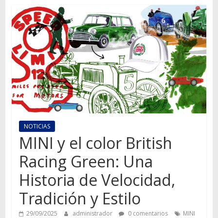
Autos,
camiones,
motos,
información
del
mundo
del
transporte
NOTICIAS
MINI y el color British
Racing Green: Una
Historia de Velocidad,
Tradición y Estilo
29/09/2025
administrador
0 comentarios
MINI